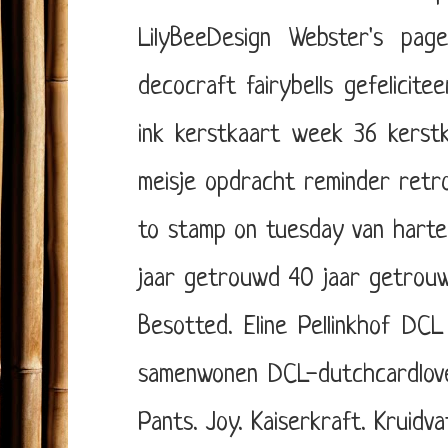
LilyBeeDesign
Webster's page
decocraft
fairybells
gefelicite
ink
kerstkaart week 36
kerst
meisje
opdracht
reminder
retr
to stamp on tuesday
van harte
jaar getrouwd
40 jaar getrou
Besotted. Eline Pellinkhof
DCL 
samenwonen
DCL-dutchcardlov
Pants.
Joy.
Kaiserkraft.
Kruidva