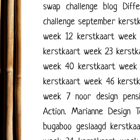
swap challenge blog
Diff
challenge september
kerst
week 12
kerstkaart week
kerstkaart week 23
kerstk
week 40
kerstkaart week
kerstkaart week 46
kerst
week 7
noor design
pens
Action. Marianne Design
T
bugaboo
geslaagd
kerstka