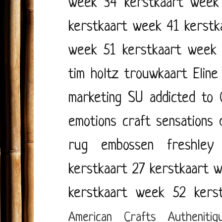
week 34
kerstkaart week
kerstkaart week 41
kerstk
week 51
kerstkaart week
tim holtz
trouwkaart
Eline
marketing
SU
addicted to
emotions
craft sensations
rug
embossen
freshley
kerstkaart 27
kerstkaart 
kerstkaart week 52
kers
American Crafts
Authenitiq