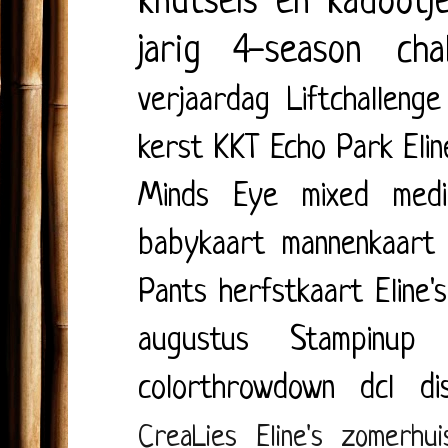
knutsels en kadootj
jarig
4-season cha
verjaardag
Liftchallenge
kerst
KKT
Echo Park
Eli
Minds Eye
mixed medi
babykaart
mannenkaart
Pants
herfstkaart
Eline'
augustus
Stampinup
colorthrowdown
dcl
di
CreaLies
Eline's zomerhui