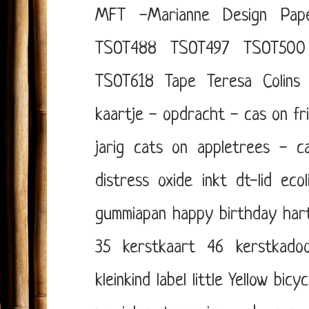
MFT -Marianne Design
Pap
TSOT488
TSOT497
TSOT500
TSOT618
Tape
Teresa Colins
kaartje - opdracht - cas on fr
jarig
cats on appletrees - ca
distress oxide inkt
dt-lid
eco
gummiapan
happy birthday
har
35
kerstkaart 46
kerstkadoo
kleinkind
label
little Yellow bicyc