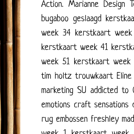
Action. Marianne Design
T
bugaboo
geslaagd
kerstka
week 34
kerstkaart week
kerstkaart week 41
kerstk
week 51
kerstkaart week
tim holtz
trouwkaart
Eline
marketing
SU
addicted to
emotions
craft sensations
rug
embossen
freshley ma
week 1
kerstkaart week 