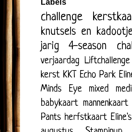
Labels
challenge
kerstkaa
knutsels en kadootj
jarig
4-season cha
verjaardag
Liftchallenge
kerst
KKT
Echo Park
Eli
Minds Eye
mixed medi
babykaart
mannenkaart
Pants
herfstkaart
Eline'
augustus
Stampinup