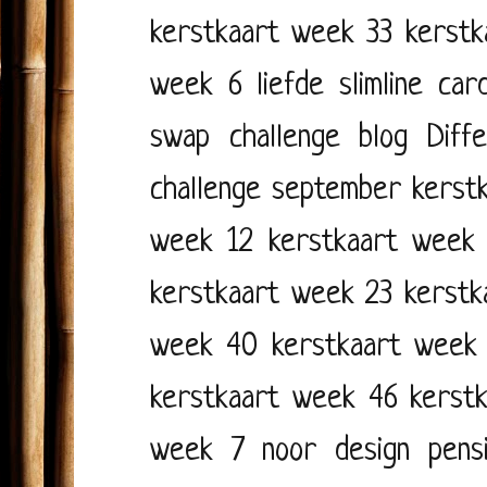
kerstkaart week 33
kerstk
week 6
liefde
slimline car
swap challenge blog
Diff
challenge september
kerst
week 12
kerstkaart week
kerstkaart week 23
kerstk
week 40
kerstkaart week
kerstkaart week 46
kerst
week 7
noor design
pens