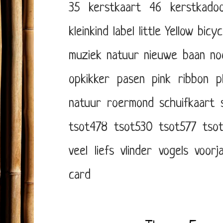
35
kerstkaart 46
kerstkadoo
kleinkind
label
little Yellow bicyc
muziek
natuur
nieuwe baan
no
opkikker
pasen
pink ribbon
p
natuur
roermond
schuifkaart
tsot478
tsot530
tsot577
tso
veel liefs
vlinder
vogels
voorj
card