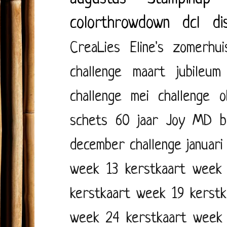
colorthrowdown
dcl
di
CreaLies
Eline's zomerhui
challenge maart
jubileum
challenge mei
challenge o
schets
60 jaar
Joy
MD
b
december
challenge januari
week 13
kerstkaart week
kerstkaart week 19
kerst
week 24
kerstkaart week