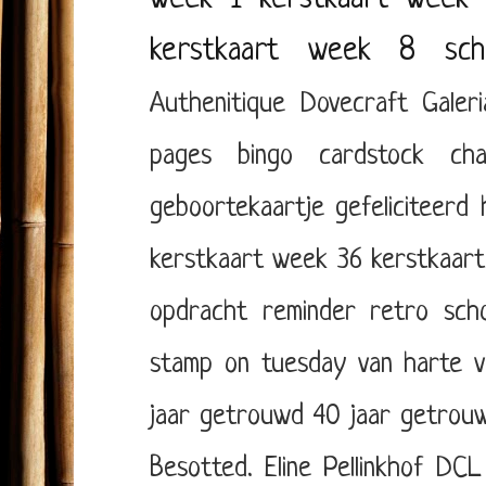
kerstkaart week 8
sch
Authenitique
Dovecraft
Galer
pages
bingo
cardstock
cha
geboortekaartje
gefeliciteerd
kerstkaart week 36
kerstkaar
opdracht
reminder
retro
sch
stamp on tuesday
van harte
v
jaar getrouwd
40 jaar getrou
Besotted. Eline Pellinkhof
DCL 