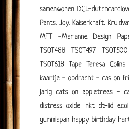
samenwonen
DCL-dutchcardlov
Pants.
Joy.
Kaiserkraft.
Kruidva
MFT -Marianne Design
Pap
TSOT488
TSOT497
TSOT500
TSOT618
Tape
Teresa Colins
kaartje - opdracht - cas on fr
jarig
cats on appletrees - ca
distress oxide inkt
dt-lid
eco
gummiapan
happy birthday
har