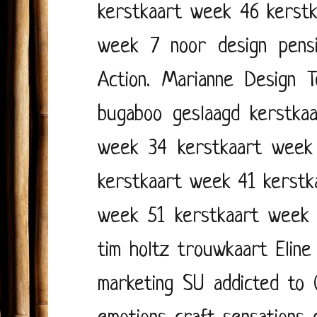
kerstkaart week 46
kerst
week 7
noor design
pens
Action. Marianne Design
T
bugaboo
geslaagd
kerstka
week 34
kerstkaart week
kerstkaart week 41
kerstk
week 51
kerstkaart week
tim holtz
trouwkaart
Eline
marketing
SU
addicted to