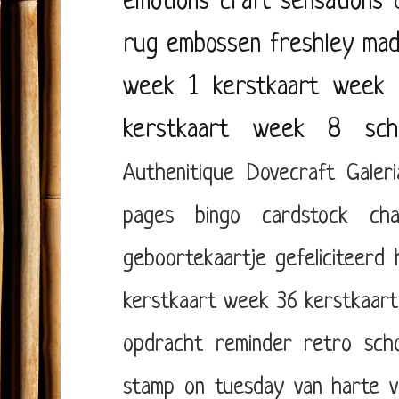
emotions
craft sensations
rug
embossen
freshley ma
week 1
kerstkaart week 
kerstkaart week 8
sch
Authenitique
Dovecraft
Galer
pages
bingo
cardstock
cha
geboortekaartje
gefeliciteerd
kerstkaart week 36
kerstkaar
opdracht
reminder
retro
sch
stamp on tuesday
van harte
v