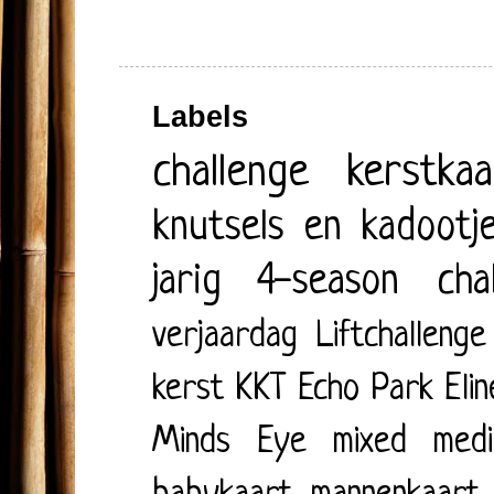
Labels
challenge
kerstkaa
knutsels en kadootj
jarig
4-season cha
verjaardag
Liftchallenge
kerst
KKT
Echo Park
Eli
Minds Eye
mixed medi