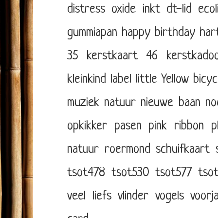
distress oxide inkt
dt-lid
eco
gummiapan
happy birthday
har
35
kerstkaart 46
kerstkadoo
kleinkind
label
little Yellow bicyc
muziek
natuur
nieuwe baan
no
opkikker
pasen
pink ribbon
p
natuur
roermond
schuifkaart
tsot478
tsot530
tsot577
tso
veel liefs
vlinder
vogels
voorj