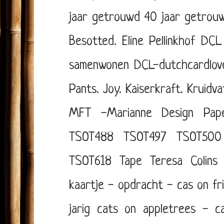
jaar getrouwd
40 jaar getrou
Besotted. Eline Pellinkhof
DCL 
samenwonen
DCL-dutchcardlov
Pants.
Joy.
Kaiserkraft.
Kruidva
MFT -Marianne Design
Pap
TSOT488
TSOT497
TSOT500
TSOT618
Tape
Teresa Colins
kaartje - opdracht - cas on fr
jarig
cats on appletrees - ca