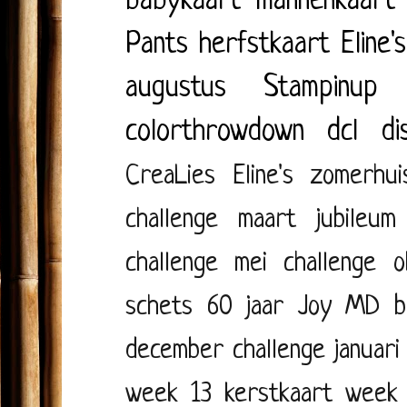
babykaart
mannenkaart
Pants
herfstkaart
Eline'
augustus
Stampinup
colorthrowdown
dcl
di
CreaLies
Eline's zomerhui
challenge maart
jubileum
challenge mei
challenge o
schets
60 jaar
Joy
MD
b
december
challenge januari
week 13
kerstkaart week